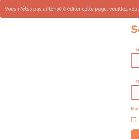
Vous n'êtes pas autorisé à éditer cette page. veuillez vous 
S
E
M
Mot