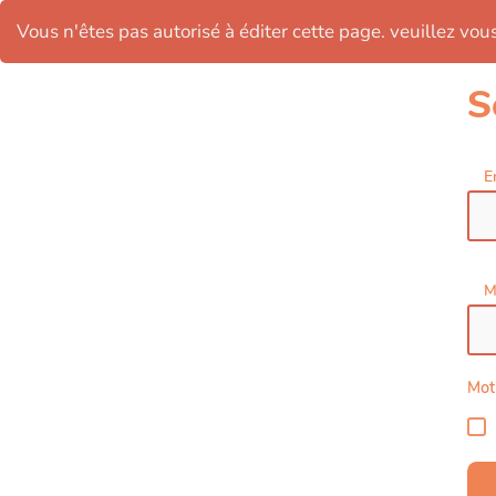
Vous n'êtes pas autorisé à éditer cette page. veuillez vous 
S
E
M
Mot